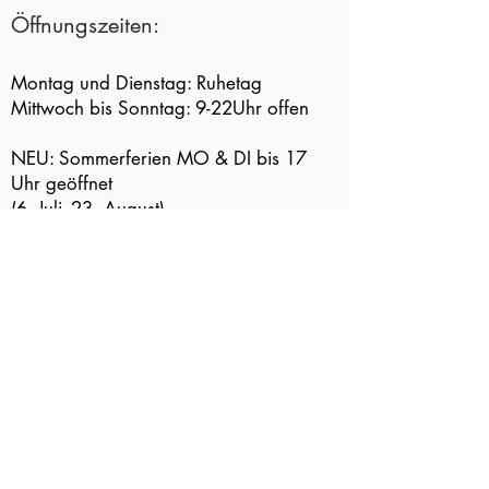
Öffnungszeiten
:
Montag und Dienstag: Ruhetag
Mittwoch bis Sonntag: 9-22Uhr offen
NEU: Sommerferien MO & DI bis 17
Uhr geöffnet
(6. Juli -23. August)
warme Küche:
Mi-Fr: 11.30 - 14 Uhr und 17.30 - 20
Uhr
Sa-So: ab 11.30 Uhr durchgehend bis
20 Uhr
einige spezielle Öffnungszeiten..
​Freitag
31.7.2026
bis 17 Uhr geöffnet